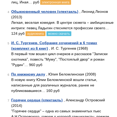
лиц, Иная… руб
электронная книга
Обыкновенный человек (спектакль)
, Леонид Леонов
4
(2013)
Легкая, веселая комедия. В центре сюжета – амбициозные
интриги: певец Ладыгин стесняется профессии своего…
124 руб
аудиокнига
можно скачать
И. С. Тургенев. Собрание сочинений в 6 томах
5
(комплект из 6 книг)
, И. С. Тургенев (1968)
В первый том вошел цикл очерков и рассказов "Записки
охотника", повесть "Муму", "Постоялый двор" и роман
"Рудин"… 960 руб
По книжному делу
, Юлия Беломлинская (2008)
6
В новую книгу Юлии Беломлинской вошли статьи,
написанные для различных журналов, ранее не
публиковавшиеся… 160 руб
Горячее сердце (спектакль)
, Александр Островский
7
(2014)
"Горячее сердце" – одна из самых знаменитых пьес
А.Н.Островского, говоря о которой специалисты, прежде