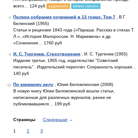
всего… 124 руб
аудиокнига
можно скачать
Полное собрание сочинений в 13 томах. Том 7
, В.Г.
8
Белинский (1955)
Статьи и рецензии 1843 года («Параша. Рассказ в стихах Т.
Л.», «История Малороссии. Н. Маркевича» и др.
«Сочинения… 1760 руб
И. С. Тургенев. Стихотворения
, И. С. Тургенев (1955)
9
Издание третье, 1955 год, издательство "Советский
писатель" . Издательский переплет. Сохранность хорошая…
140 руб
По книжному делу
, Юлия Беломлинская (2008)
10
В новую книгу Юлии Беломлинской вошли статьи,
написанные для различных журналов, ранее не
публиковавшиеся… 199 руб
Страницы
Следующая
→
1
2
3