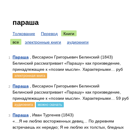
параша
Толкование
Перевод
Книги
все
электронные книги
аудиокниги
Параша
, Виссарион Григорьевич Белинский (1843)
1
Белинский рассматривает «Парашу» как произведение,
принадлежащее к «поэзии мысли». Характерными… руб
электронная книга
Параша
, Виссарион Григорьевич Белинский
2
Белинский рассматривает «Парашу» как произведение,
принадлежащее к «поэзии мысли». Характерными… 59 руб
аудиокнига
можно скачать
Параша
, Иван Тургенев (1843)
3
«…Я не люблю восторженных девиц… По деревням
встречаешь их нередко; Я не люблю их толстых, бледных